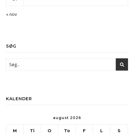
« nov
SØG
KALENDER
august 2026
M
Ti
O
To
F
L
S